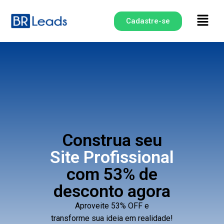
Cadastre-se
Construa seu
Site Profissional
com 53% de
desconto agora
Aproveite 53% OFF e
transforme sua ideia em realidade!